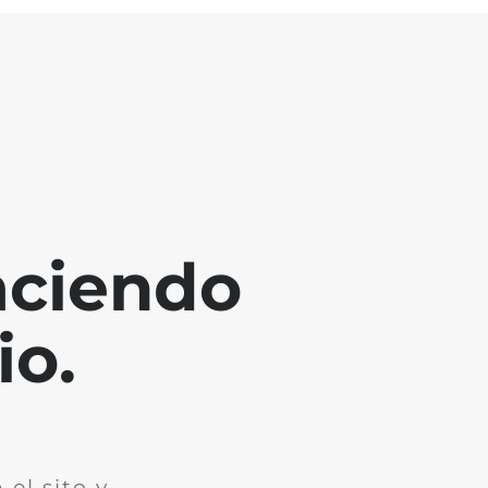
aciendo
io.
el sito y