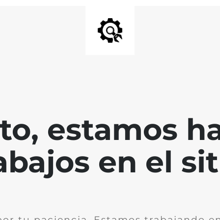
nto, estamos h
abajos en el sit
por tu paciencia. Estamos trabajando en 