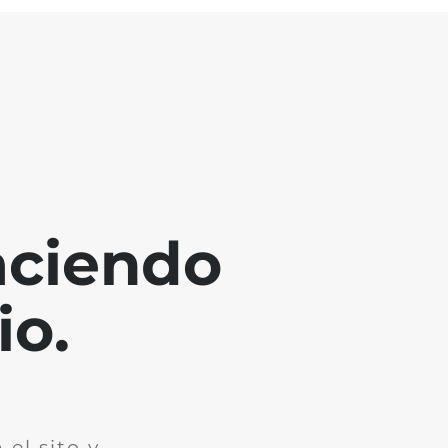
aciendo
io.
el sito y