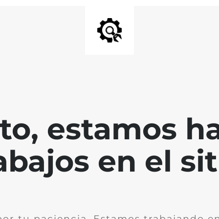
nto, estamos h
abajos en el sit
por tu paciencia. Estamos trabajando en 