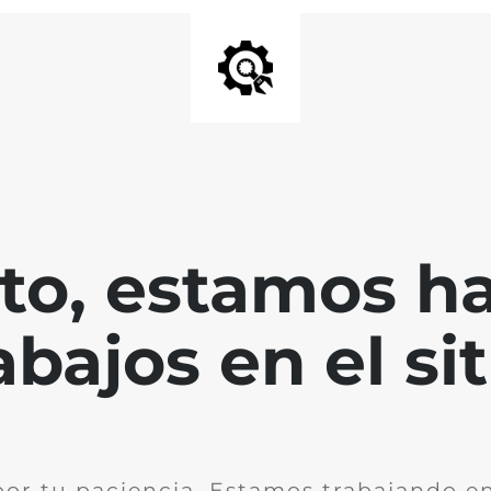
nto, estamos h
abajos en el sit
por tu paciencia. Estamos trabajando en 