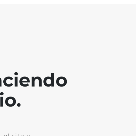
aciendo
io.
el sito y