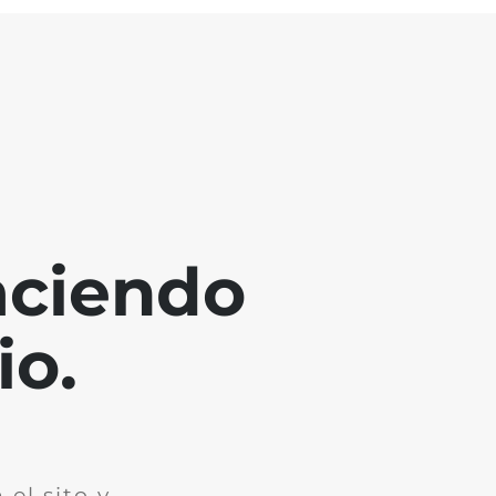
aciendo
io.
el sito y