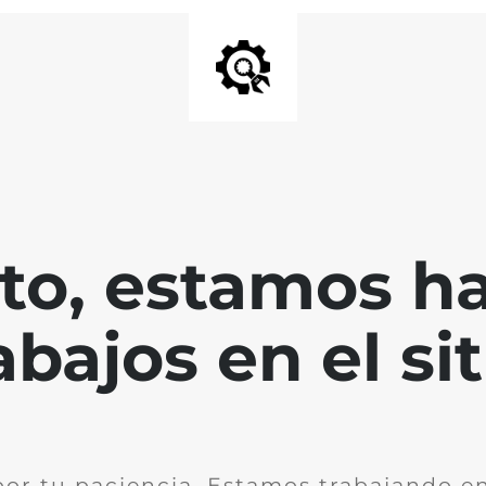
nto, estamos h
abajos en el sit
por tu paciencia. Estamos trabajando en 