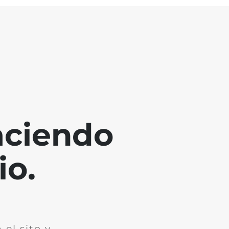
aciendo
io.
el sito y