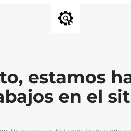
nto, estamos h
abajos en el sit
por tu paciencia. Estamos trabajando en 