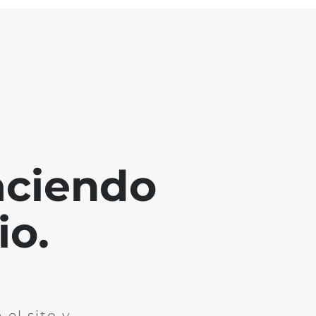
aciendo
io.
el sito y