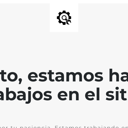
nto, estamos h
abajos en el sit
por tu paciencia. Estamos trabajando en 