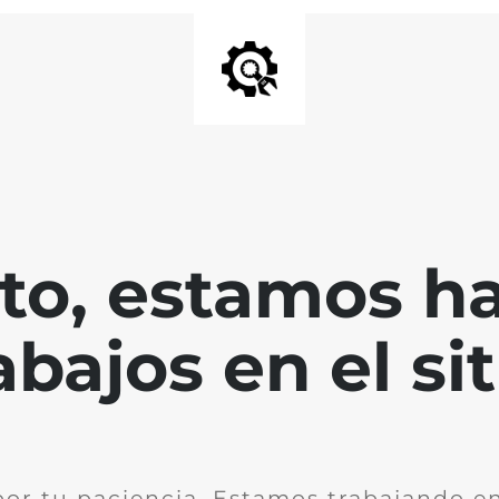
nto, estamos h
abajos en el sit
por tu paciencia. Estamos trabajando en 