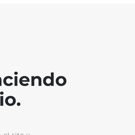
aciendo
io.
el sito y