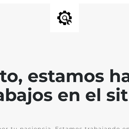
nto, estamos h
abajos en el sit
por tu paciencia. Estamos trabajando en 