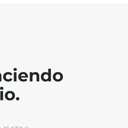
aciendo
io.
el sito y