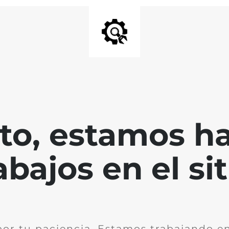
nto, estamos h
abajos en el sit
por tu paciencia. Estamos trabajando en 