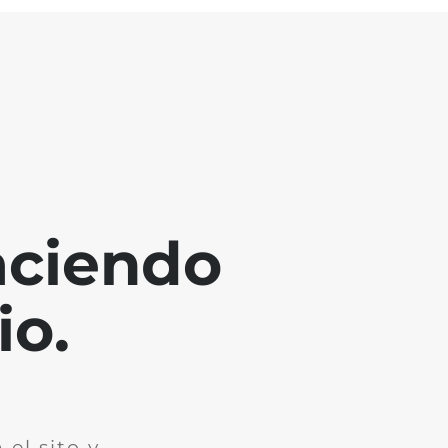
aciendo
io.
el sito y