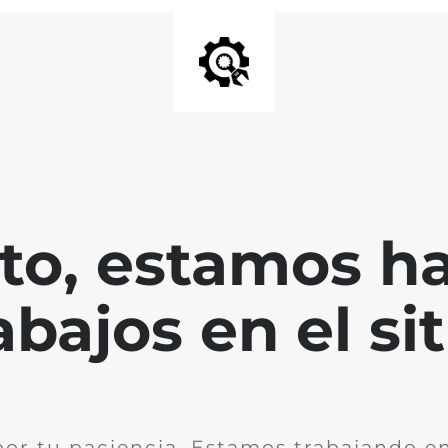
nto, estamos h
abajos en el sit
por tu paciencia. Estamos trabajando en 