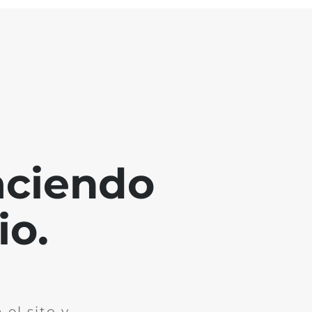
aciendo
io.
el sito y