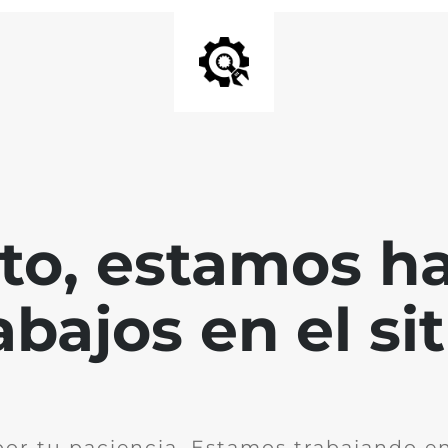
nto, estamos h
abajos en el sit
por tu paciencia. Estamos trabajando en 