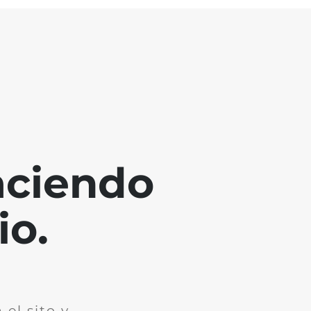
aciendo
io.
el sito y