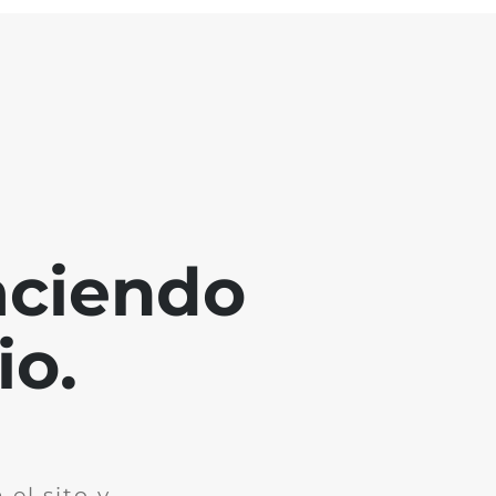
aciendo
io.
el sito y