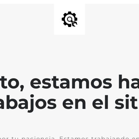
nto, estamos h
abajos en el sit
por tu paciencia. Estamos trabajando en 