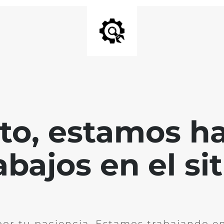
nto, estamos h
abajos en el sit
por tu paciencia. Estamos trabajando en 