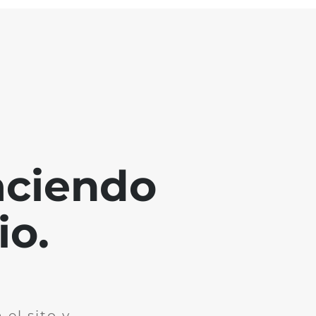
aciendo
io.
el sito y