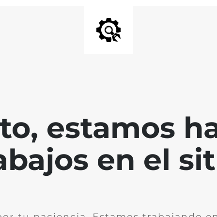
nto, estamos h
abajos en el sit
por tu paciencia. Estamos trabajando en 