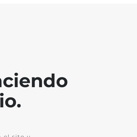
aciendo
io.
el sito y