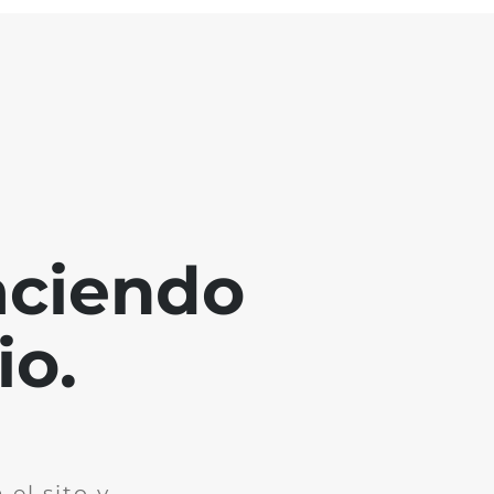
aciendo
io.
el sito y