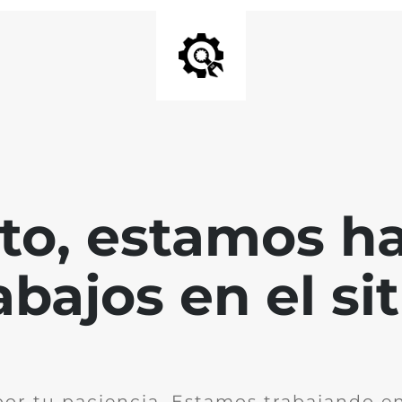
nto, estamos h
abajos en el sit
por tu paciencia. Estamos trabajando en 