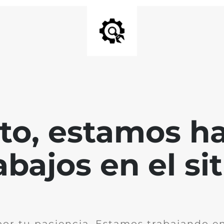
nto, estamos h
abajos en el sit
por tu paciencia. Estamos trabajando en 