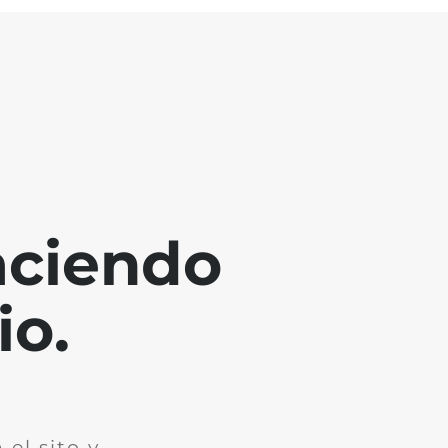
aciendo
io.
el sito y