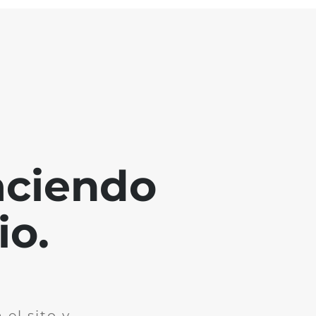
aciendo
io.
el sito y