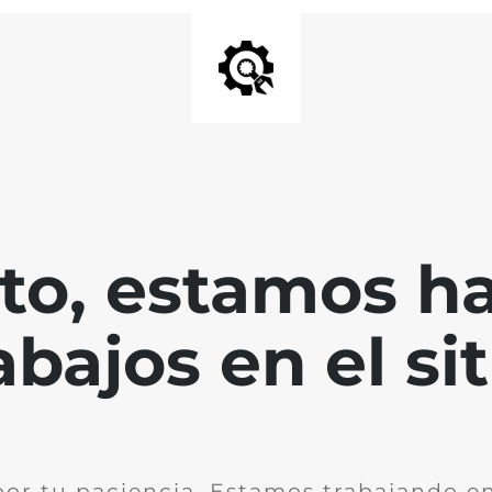
nto, estamos h
abajos en el sit
por tu paciencia. Estamos trabajando en 