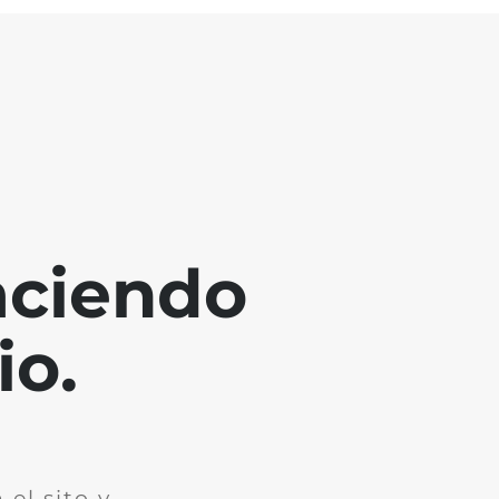
aciendo
io.
el sito y