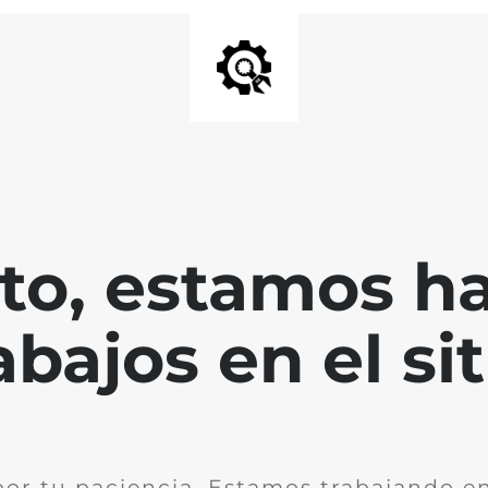
nto, estamos h
abajos en el sit
por tu paciencia. Estamos trabajando en 