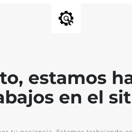
nto, estamos h
abajos en el sit
por tu paciencia. Estamos trabajando en 