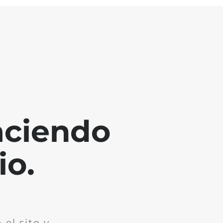
aciendo
io.
el sito y