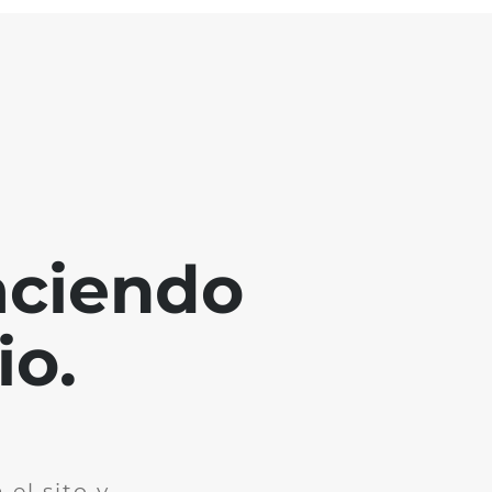
aciendo
io.
el sito y