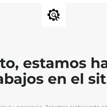
nto, estamos h
abajos en el sit
por tu paciencia. Estamos trabajando en 