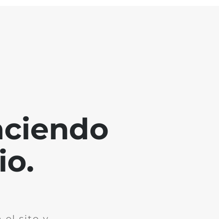
aciendo
io.
el sito y