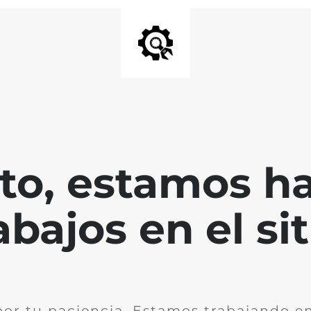
nto, estamos h
abajos en el sit
por tu paciencia. Estamos trabajando en 