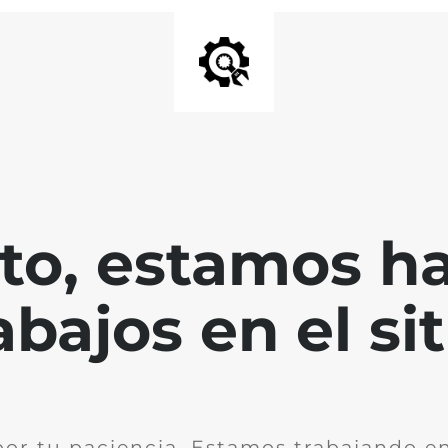
nto, estamos h
abajos en el sit
por tu paciencia. Estamos trabajando en 