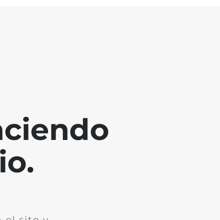
aciendo
io.
el sito y