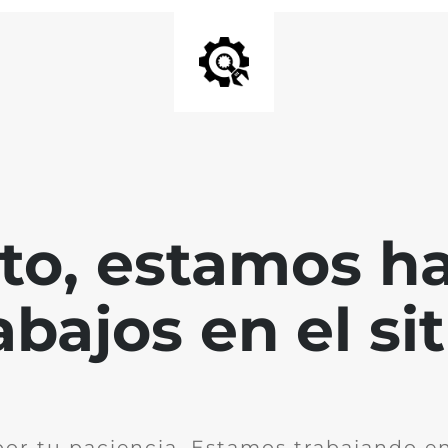
nto, estamos h
abajos en el sit
por tu paciencia. Estamos trabajando en 