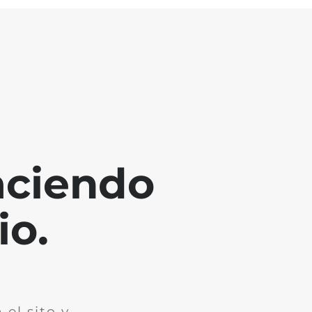
aciendo
io.
el sito y