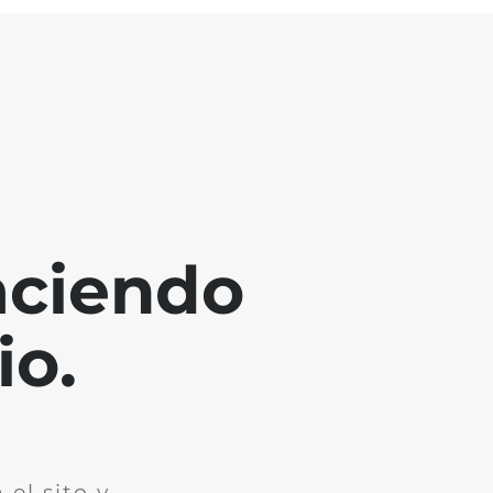
aciendo
io.
el sito y