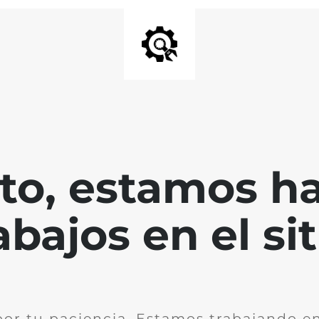
nto, estamos h
abajos en el sit
por tu paciencia. Estamos trabajando en 