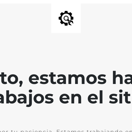
nto, estamos h
abajos en el sit
por tu paciencia. Estamos trabajando en 