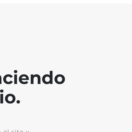
aciendo
io.
el sito y