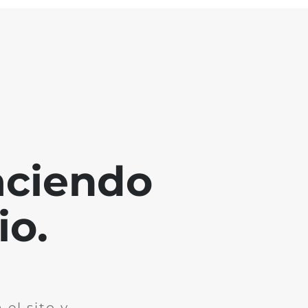
aciendo
io.
el sito y