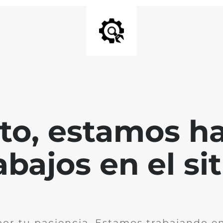
nto, estamos h
abajos en el sit
por tu paciencia. Estamos trabajando en 