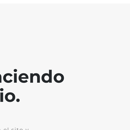
aciendo
io.
el sito y