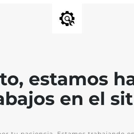
nto, estamos h
abajos en el sit
por tu paciencia. Estamos trabajando en 