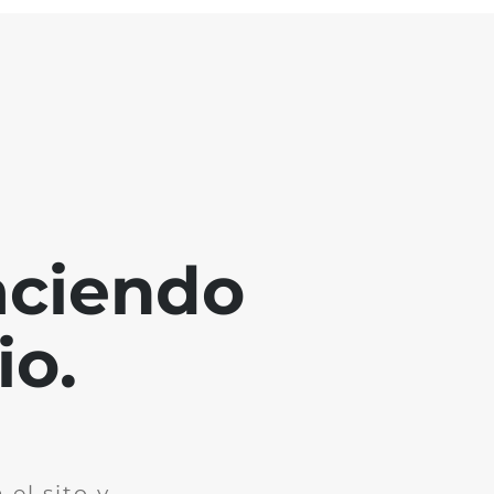
aciendo
io.
el sito y