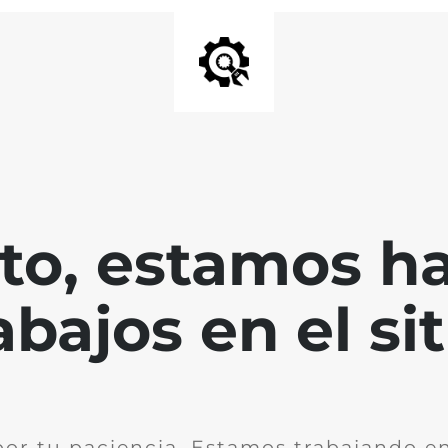
nto, estamos h
abajos en el sit
por tu paciencia. Estamos trabajando en 