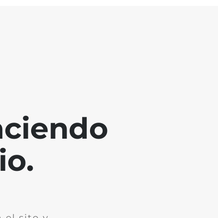
aciendo
io.
el sito y