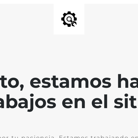
nto, estamos h
abajos en el sit
por tu paciencia. Estamos trabajando en 