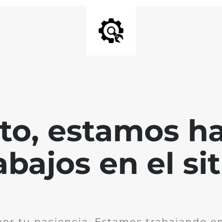
nto, estamos h
abajos en el sit
por tu paciencia. Estamos trabajando en 