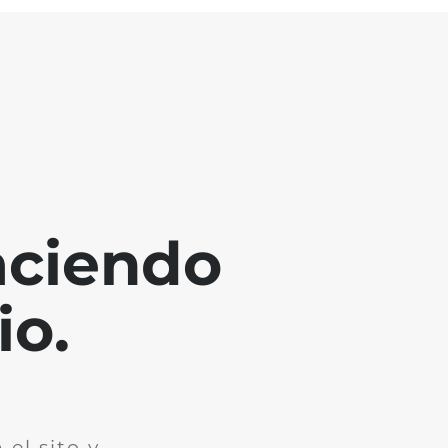
aciendo
io.
el sito y