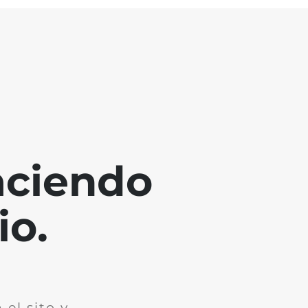
aciendo
io.
el sito y