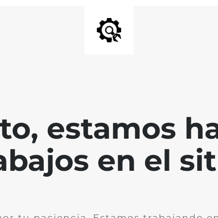
nto, estamos h
abajos en el sit
por tu paciencia. Estamos trabajando en 