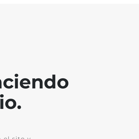
aciendo
io.
el sito y