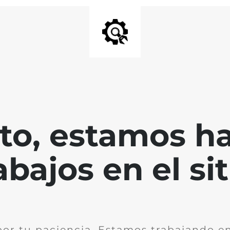
nto, estamos h
abajos en el sit
por tu paciencia. Estamos trabajando en 