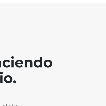
aciendo
io.
el sito y