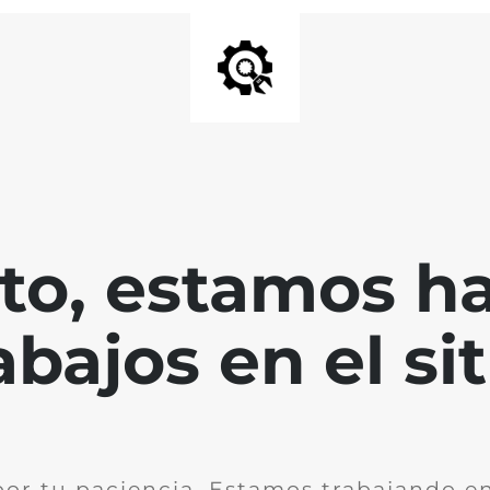
nto, estamos h
abajos en el sit
por tu paciencia. Estamos trabajando en 