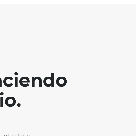
aciendo
io.
el sito y