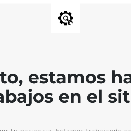
nto, estamos h
abajos en el sit
por tu paciencia. Estamos trabajando en 