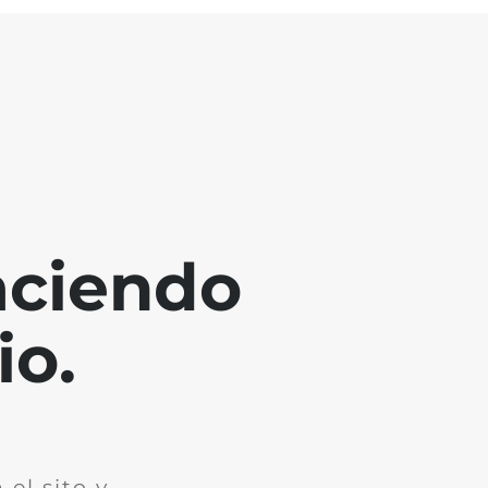
aciendo
io.
el sito y