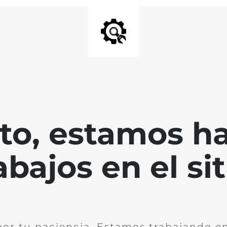
nto, estamos h
abajos en el sit
por tu paciencia. Estamos trabajando en 