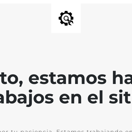
nto, estamos h
abajos en el sit
por tu paciencia. Estamos trabajando en 