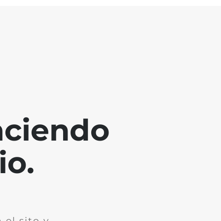
aciendo
io.
el sito y