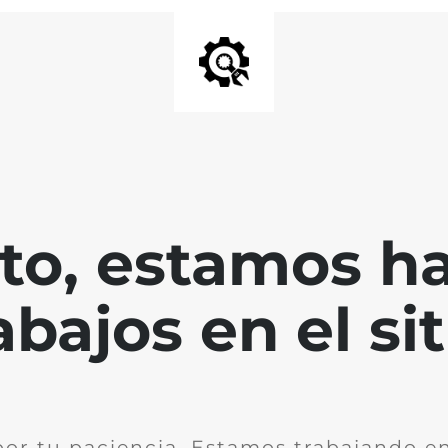
nto, estamos h
abajos en el sit
por tu paciencia. Estamos trabajando en 