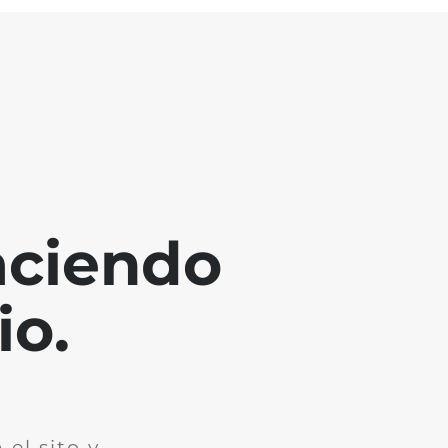
aciendo
io.
el sito y