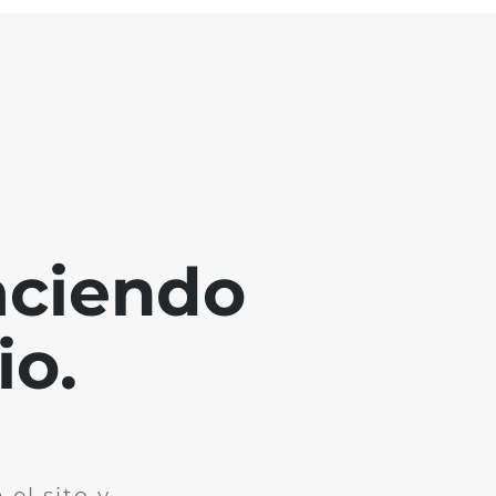
aciendo
io.
el sito y