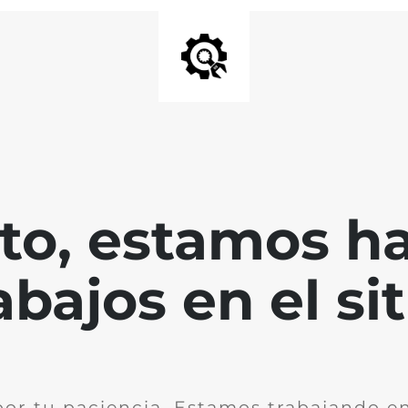
nto, estamos h
abajos en el sit
por tu paciencia. Estamos trabajando en 