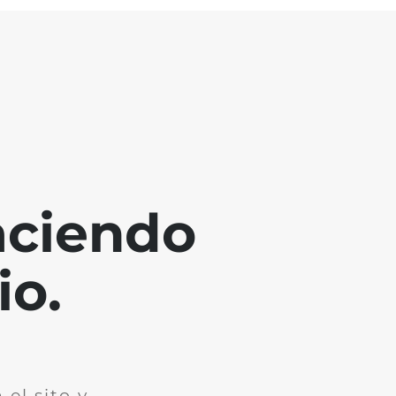
aciendo
io.
el sito y