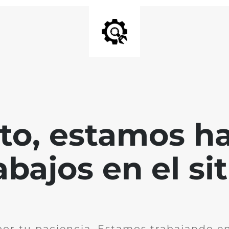
nto, estamos h
abajos en el sit
por tu paciencia. Estamos trabajando en 