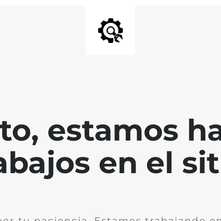
nto, estamos h
abajos en el sit
por tu paciencia. Estamos trabajando en 