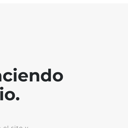
aciendo
io.
el sito y