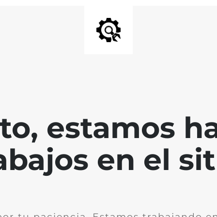
nto, estamos h
abajos en el sit
por tu paciencia. Estamos trabajando en 