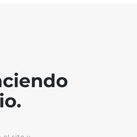
aciendo
io.
el sito y