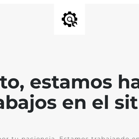
nto, estamos h
abajos en el sit
por tu paciencia. Estamos trabajando en 