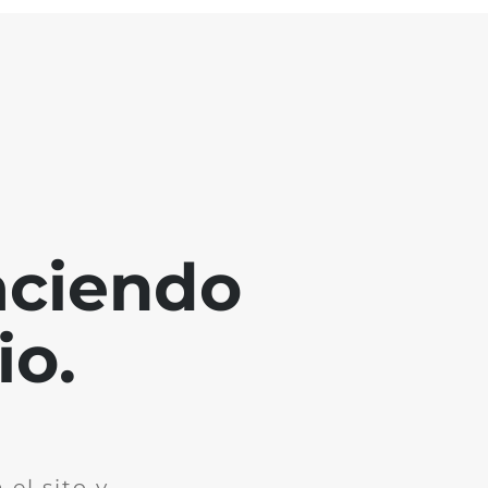
aciendo
io.
el sito y