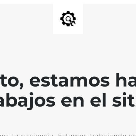
nto, estamos h
abajos en el sit
por tu paciencia. Estamos trabajando en 