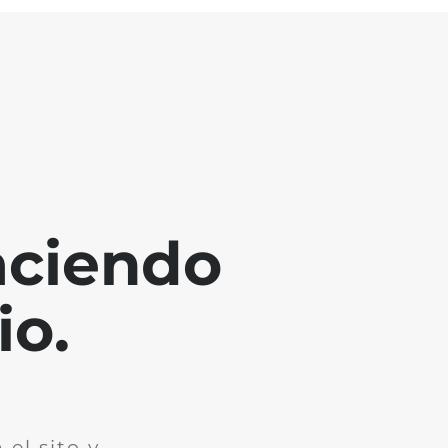
aciendo
io.
el sito y