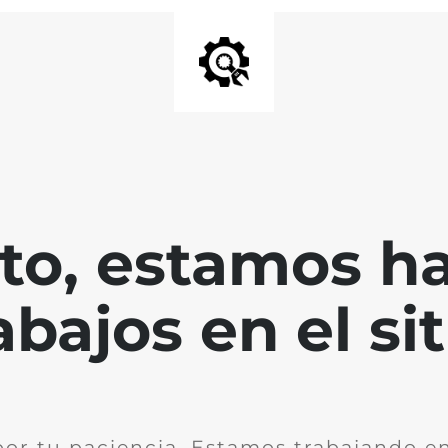
nto, estamos h
abajos en el sit
por tu paciencia. Estamos trabajando en 