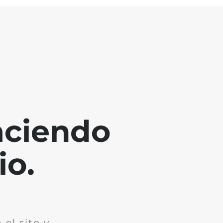
aciendo
io.
el sito y