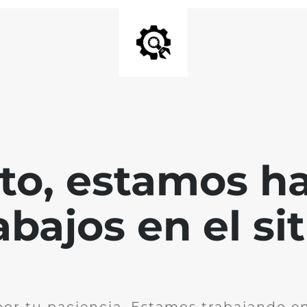
nto, estamos h
abajos en el sit
por tu paciencia. Estamos trabajando en 