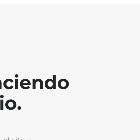
aciendo
io.
el sito y