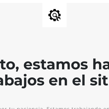
nto, estamos h
abajos en el sit
por tu paciencia. Estamos trabajando en 