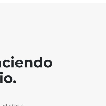
aciendo
io.
el sito y