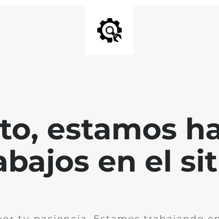
nto, estamos h
abajos en el sit
por tu paciencia. Estamos trabajando en 