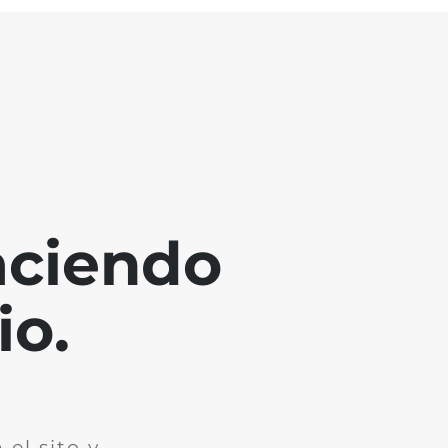
aciendo
io.
el sito y