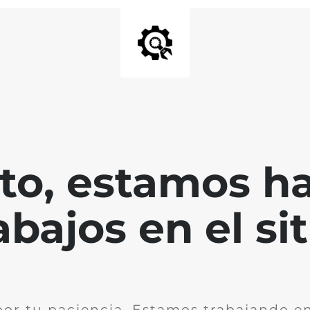
nto, estamos h
abajos en el sit
por tu paciencia. Estamos trabajando en 