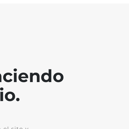
aciendo
io.
el sito y