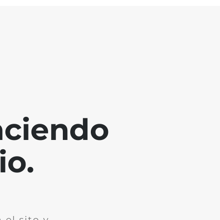
aciendo
io.
el sito y