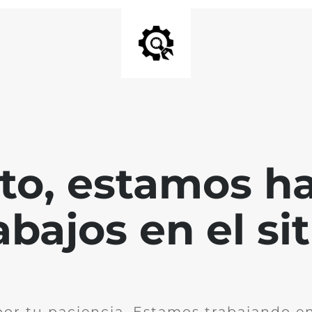
nto, estamos h
abajos en el sit
por tu paciencia. Estamos trabajando en 